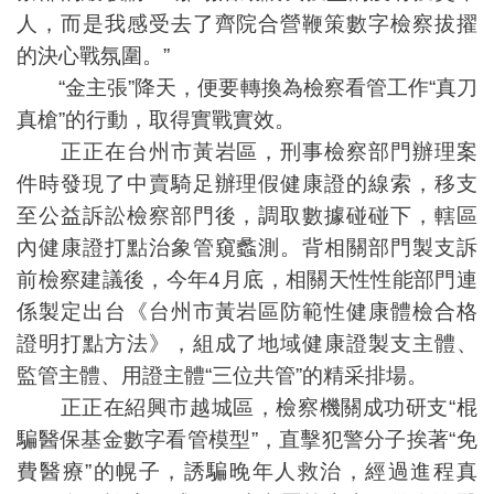
人，而是我感受去了齊院合營鞭策數字檢察拔擢
的決心戰氛圍。”
“金主張”降天，便要轉換為檢察看管工作“真刀
真槍”的行動，取得實戰實效。
正正在台州市黃岩區，刑事檢察部門辦理案
件時發現了中賣騎足辦理假健康證的線索，移支
至公益訴訟檢察部門後，調取數據碰碰下，轄區
內健康證打點治象管窺蠡測。背相關部門製支訴
前檢察建議後，今年4月底，相關天性性能部門連
係製定出台《台州市黃岩區防範性健康體檢合格
證明打點方法》，組成了地域健康證製支主體、
監管主體、用證主體“三位共管”的精采排場。
正正在紹興市越城區，檢察機關成功研支“棍
騙醫保基金數字看管模型”，直擊犯警分子挨著“免
費醫療”的幌子，誘騙晚年人救治，經過進程真