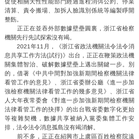
促使相關天性性能部門經過進程消弭公約、停業
清算、責令搬場、加拆人臉識別係統等編製睜開
整飭。
正正在並吞外部數據壁壘圓裏，浙江省檢察
機關先行先試探索沒有竭。
2021年11月，《浙江省政法機關法令法令消
息共享工作方法(試行)》出台，正正在鞭策政法機
關集體智治、破解數據壁壘上邁出關鍵一步。別
的，借著《中共中間對加強新期間檢察機關法律
看管工作的意見》、浙江省委辦公廳《進一步加
強檢察機關法律看管工作的幾多意見》、浙江省
人大年夜常委會《對進一步加強新期間檢察機關
法律看管工作的抉擇》的出台戰省委數字化更始
等複雜契機，數據共享被納入黨委集體工作安
排，法令法令消息孤島沒有竭消解。
前不多，正正在紹興市上虞區百姓檢察院遠