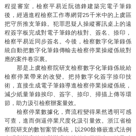
程提審室，檢察平易近阮德鋒建築完電子筆錄
後，經過進程檢察工作專網背25千米中的上虞區
把守所推支筆錄。犯罪思疑人操縱審訊桌上的遠
程簽字板完成對電子筆錄的核對、簽名、捺印，
檢察平易近同步簽名。今後，檢察數字化筆錄係
統自動把數字化筆錄傳輸去檢察停業操縱係統對
應的案件卷宗裏。
那是上虞檢察院研支檢察數字化筆錄係統給
檢察停業帶來的改變。把持數字化簽字捺印技
術，直接生成電子筆錄導進檢察停業操縱係統，
減少紙量筆錄挨印、簽字、捺印、掃描上傳等環
節，助力汲引檢察辦案量效。
檢察停業數據化，齊流程變得果然透明可感
可查，進而倒逼停業尺度化汲引量效。浙江省檢
察院研支的數智案管係統，以290餘條嵌進式法例