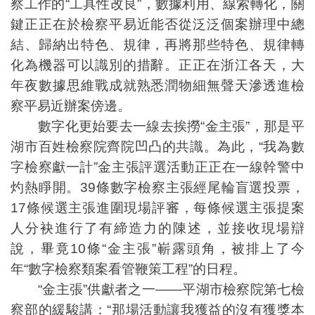
察工作的“工具性改良”，數據利用、線索轉化，關
鍵正正在於檢察平易近能否從泛泛個案辦理中總
結、歸納出特色、規律，再將那些特色、規律轉
化為機器可以識別的措辭。正正在浙江各天，大
年夜數據思維戰成就熟悉潤物細無聲天滲透進檢
察平易近辦案傍邊。
數字化更始要去一線去挨撈“金主張”，那是平
湖市百姓檢察院齊院凹凸的共識。為此，“我為數
字檢察獻一計”金主張評選活動正正在一線幹警中
灼熱睜開。39條數字檢察主張經尾輪盲選投票，
17條候選主張進圍現場評審，每條候選主張提案
人分袂進行了有締造力的陳述，並接收現場辯
說，畢竟10條“金主張”嶄露頭角，被排上了今
年“數字檢察類案看管鞭策工程”的日程。
“金主張”供獻者之一——平湖市檢察院第七檢
察部的緩駿講：“那場活動讓我獲益的沒有獲獎本