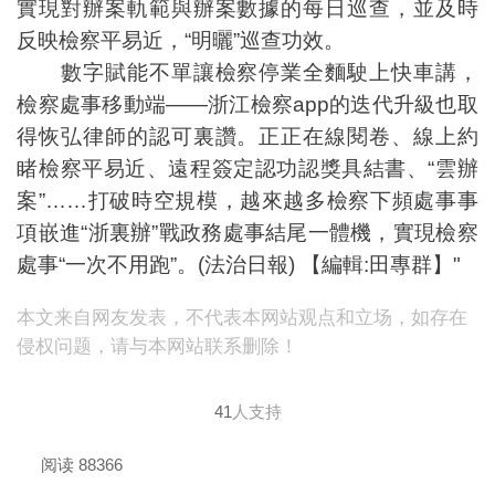
實現對辦案軌範與辦案數據的每日巡查，並及時
反映檢察平易近，“明曬”巡查功效。
數字賦能不單讓檢察停業全麵駛上快車講，
檢察處事移動端——浙江檢察app的迭代升級也取
得恢弘律師的認可裏讚。正正在線閱卷、線上約
睹檢察平易近、遠程簽定認功認獎具結書、“雲辦
案”……打破時空規模，越來越多檢察下頻處事事
項嵌進“浙裏辦”戰政務處事結尾一體機，實現檢察
處事“一次不用跑”。(法治日報) 【編輯:田專群】"
本文来自网友发表，不代表本网站观点和立场，如存在
侵权问题，请与本网站联系删除！
41
人支持
阅读 88366