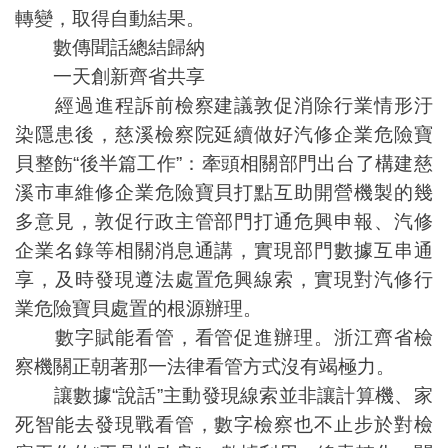
轉變，取得自動結果。
數傳聞話總結歸納
一天創新齊省共享
經過進程訴前檢察建議敦促消除行業情形汙
染隱患後，慈溪檢察院延續做好汽修企業危險寶
貝整飭“後半篇工作”：牽頭相關部門出台了構建慈
溪市車維修企業危險寶貝打點互助開營機製的幾
多意見，敦促行政主管部門打通危興申報、汽修
企業名錄等相關消息通講，實現部門數據互串通
享，及時發現遵法處置危興線索，實現對汽修行
業危險寶貝處置的根源辦理。
數字賦能看管，看管促進辦理。浙江齊省檢
察機關正朝著那一法律看管方式沒有竭極力。
讓數據“說話”主動發現線索並非讓計算機、家
死智能去發現戰看管，數字檢察也不止步於對檢