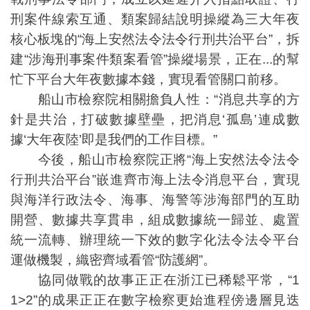
刑案件線索互通、類案歸結說明操縱為三大年夜
核心板塊的“海上安然法令法令行刑共治平台”，拆
建“涉海刑事案件類案看管”操縱場景，正在...的幫
忙下平台大年夜數據本錢，實現看管關口前移。
船山市檢察院相關擔負人性：“消息共享的方
針是共治，打破數據壁壘，把消息‘孤島’連成數
據‘大年夜陸’即是我們的工作目標。”
今後，船山市檢察院正將“海上安然法令法令
行刑共治平台”嵌進齊市海上法令消息平台，實現
與海洋行政法令、海事、海警等涉海部門的互助
開營、數據共享貫串，組成數據統一歸並、處置
統一流轉、辦理統一下效的數字化法令法令平台
運做機製，織密齊域看管“防護網”。
協同做戰的故事正正在浙江已稀鬆平常，“1
1>2”的成果正正在數字檢察更始進程傍邊層見迭