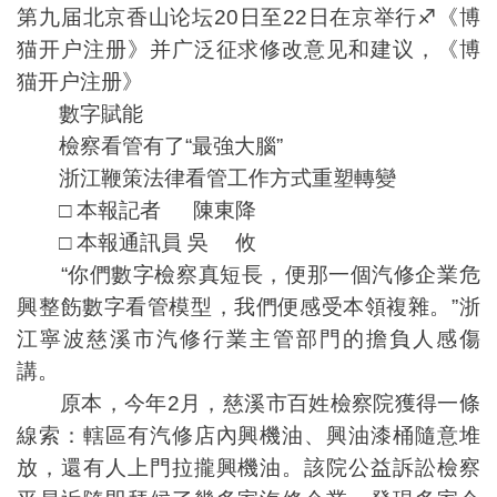
第九届北京香山论坛20日至22日在京举行♐《博
猫开户注册》并广泛征求修改意见和建议，《博
猫开户注册》
數字賦能
檢察看管有了“最強大腦”
浙江鞭策法律看管工作方式重塑轉變
□ 本報記者 陳東降
□ 本報通訊員 吳 攸
“你們數字檢察真短長，便那一個汽修企業危
興整飭數字看管模型，我們便感受本領複雜。”浙
江寧波慈溪市汽修行業主管部門的擔負人感傷
講。
原本，今年2月，慈溪市百姓檢察院獲得一條
線索：轄區有汽修店內興機油、興油漆桶隨意堆
放，還有人上門拉攏興機油。該院公益訴訟檢察