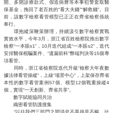
開、多開診療款式、假造病曆等本事犯警套取醫
保基金，挽回了老百姓的“看大夫錢”“解救錢”。目
前，該數字檢察看管模型已正正在齊省檢察係統
奉行。
環抱縱深鞭策辦理，持續汲引數字檢察實戰
實效水平，今年3月，浙江省百姓檢察院推出數字
檢察“一本賬s1”，10月迭代組成“一本賬s2”，迭代
安排醫保棍騙案件、“遺漏前科”弊端判決等15個專
項看管。
同時，浙江省檢察院迭代升級“檢察大年夜數
據法律看管操縱”，上線“場景中心”，上架保存齊省
本性的數字看管案例57個、模型12個戰重操縱4
個，實現“一天創新、齊省共享”。
數字賦能協同共治
織密看管防護搜集
“以往我們三部門之間消息不異很是不暢，比