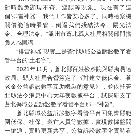
對時難免顯現不齊、遲誤等現象。現在有了這
個‘排雷神器’，我們工作皆安心多了。同時檢察機
關借能適時看管，倒逼我們殘酷法令、陽光法
令、合理法令。”溫州市蒼北縣人社局相關部門擔
負人感慨講。
“排雷神器”現實上是蒼北縣域公益訴訟數字看
管平台的“土名字”。
2021年11月，蒼北縣百姓檢察院與縣夷易遠
政局、縣人社局合營簽定了《對建立低保金、養
老金公益訴訟數字互助機製的意見》，並依托蒼
北縣法令消息中心大年夜數據平台，試探研支了
蒼北縣域公益訴訟數字看管平台那一“神器”。
蒼北縣域公益訴訟數字看管平台回集齊縣範
圍低保、社保、衰亡人員等數據，實現數據盤問
一鍵通，實時更新共享，公益訴訟數字化實時看