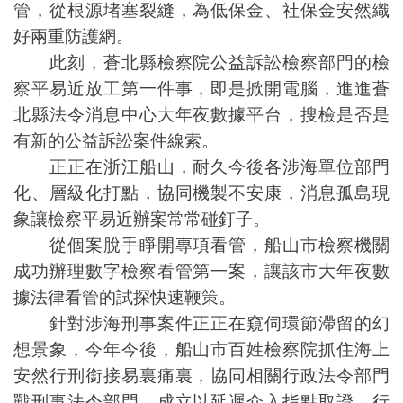
管，從根源堵塞裂縫，為低保金、社保金安然織
好兩重防護網。
此刻，蒼北縣檢察院公益訴訟檢察部門的檢
察平易近放工第一件事，即是掀開電腦，進進蒼
北縣法令消息中心大年夜數據平台，搜檢是否是
有新的公益訴訟案件線索。
正正在浙江船山，耐久今後各涉海單位部門
化、層級化打點，協同機製不安康，消息孤島現
象讓檢察平易近辦案常常碰釘子。
從個案脫手睜開專項看管，船山市檢察機關
成功辦理數字檢察看管第一案，讓該市大年夜數
據法律看管的試探快速鞭策。
針對涉海刑事案件正正在窺伺環節滯留的幻
想景象，今年今後，船山市百姓檢察院抓住海上
安然行刑銜接易裏痛裏，協同相關行政法令部門
戰刑事法令部門，成立以延遲介入指點取證、行