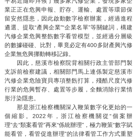
平易近隨即拜候了幾多家汽修企業，發現多家企
業正正在危興申報、貯存、運輸、處置等環節保
留安然隱患，因此啟動數字檢察辦案，經過進程
遴選、提取“產興企業”“企業名單”等關鍵詞，構建
汽修企業危興整飭數字看管模型，並經過分層級
的數據碰碰、比對，畢竟必定有400多財產興汽修
企業無危興挪動轉移記錄。
因此，慈溪市檢察院背相關行政主管部門製
支訴前檢察建議，相關部門馬上連係製定慈溪市
汽修企業危險寶貝專項整飭打算，殘酷尺度汽修
行業的危興暫存、處置等步履，全麵消除行業情
形汙染隱患。
那是浙江檢察機關深入鞭策數字化更始的一
個縮影。2022年，浙江檢察機關從“個案辦
理”去“類案看管”再來“係統辦理”，極力鞭策“數字賦
能看管，看管促進辦理”的法律看管工作方式重塑