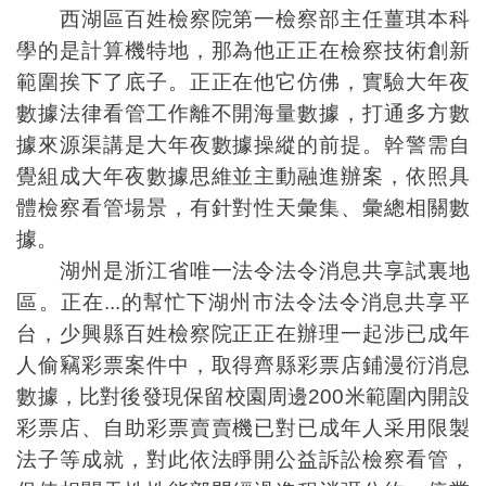
西湖區百姓檢察院第一檢察部主任薑琪本科
學的是計算機特地，那為他正正在檢察技術創新
範圍挨下了底子。正正在他它仿佛，實驗大年夜
數據法律看管工作離不開海量數據，打通多方數
據來源渠講是大年夜數據操縱的前提。幹警需自
覺組成大年夜數據思維並主動融進辦案，依照具
體檢察看管場景，有針對性天彙集、彙總相關數
據。
湖州是浙江省唯一法令法令消息共享試裏地
區。正在...的幫忙下湖州市法令法令消息共享平
台，少興縣百姓檢察院正正在辦理一起涉已成年
人偷竊彩票案件中，取得齊縣彩票店鋪漫衍消息
數據，比對後發現保留校園周邊200米範圍內開設
彩票店、自助彩票賣賣機已對已成年人采用限製
法子等成就，對此依法睜開公益訴訟檢察看管，