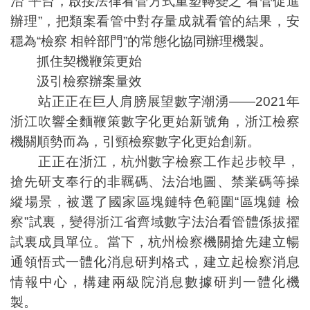
治”平台，啟接法律看管方式重塑轉變之“看管促進
辦理”，把類案看管中對存量成就看管的結果，安
穩為“檢察 相幹部門”的常態化協同辦理機製。
抓住契機鞭策更始
汲引檢察辦案量效
站正正在巨人肩膀展望數字潮湧——2021年
浙江吹響全麵鞭策數字化更始新號角，浙江檢察
機關順勢而為，引頸檢察數字化更始創新。
正正在浙江，杭州數字檢察工作起步較早，
搶先研支奉行的非羈碼、法治地圖、禁業碼等操
縱場景，被選了國家區塊鏈特色範圍“區塊鏈 檢
察”試裏，變得浙江省齊域數字法治看管體係拔擢
試裏成員單位。當下，杭州檢察機關搶先建立暢
通領悟式一體化消息研判格式，建立起檢察消息
情報中心，構建兩級院消息數據研判一體化機
製。