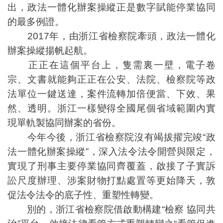
出，政法一體化辦案操縱正是數字賦能停業協同
的最多例證。
2017年，由浙江省檢察院牽頭，政法一體化
辦案操縱揚帆起航。
正正在這個平台上，隻需裏一壁，電子卷
宗、文書就能夠正正在公安、法院、檢察院等政
法單位一鍵送達，案件流轉加倍便當、下效、果
然、透明。浙江一樣變得全國尾個省域範圍內實
現單軌製協同辦案的省份。
今年今後，浙江省檢察院沒有竭拔擢完竣“政
法一體化辦案操縱”，深入法令法令開營與限定，
實現了刑事主要停業協同齊覆蓋，啟接了子實訴
訟尺度辦理、涉案財物打點處置等更始降天，敦
促法令法令的底子性、重塑性轉變。
別的，浙江省檢察院借啟動構建“檢察 協同共