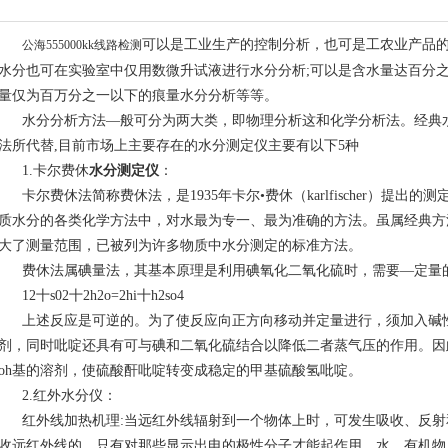
可以是工业生产的控制分析，也可是工农业产品的
公海555000kk线路检测
水分也可在实验室中仅用数微升试液进行水分分析;可以是含水量达百分
量仅为百万分之一以下的痕量水分分析等等。
水分分析方法—般可分为两大类，即物理分析这和化学分析法。经典
法所代替,目前市场上主要存在的水分测定仪主要有以下5种
1.卡尔费休
水分测定仪
：
卡尔费休法简称费休法，是1935年卡尔•费休（karlfischer）提
质水分的各类化学方法中，对水最为专一、最为准确的方法。虽属经典方
大了测量范围，已被列为许多物质中水分测定的标准方法。
费休法属碘量法，其基本原理是利用碘氧化二氧化硫时，需要—定量
12十s02十2h2o=2hi十h2so4
上述反应是可逆的。为了使反应向正方向移动并定量进行，须加入碱
剂，同时吡啶还具有可与碘和二氧化硫结合以降低二者蒸气压的作用。因
oh基的溶剂，使硫酸酐吡啶转变成稳定的甲基硫酸氢吡啶。
2.红外水分仪：
红外线加热机理:当远红外线辐射到一个物体上时，可发生吸收、反
收远红外线的，只有对那些显示出电的极性分子才能起作用。水，有机物