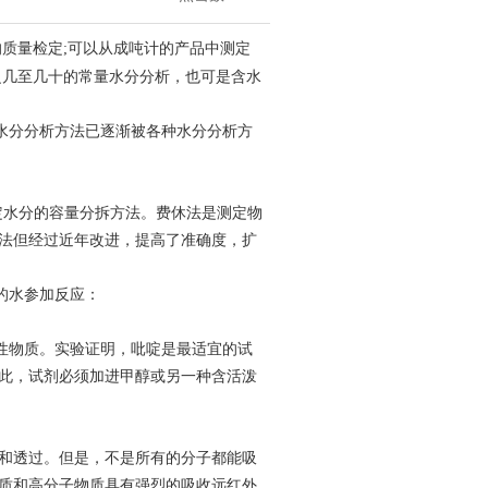
质量检定;可以从成吨计的产品中测定
之几至几十的常量水分分析，也可是含水
水分分析方法已逐渐被各种水分分析方
出的测定水分的容量分拆方法。费休法是测定物
法但经过近年改进，提高了准确度，扩
的水参加反应：
性物质。实验证明，吡啶是最适宜的试
此，试剂必须加进甲醇或另一种含活泼
射和透过。但是，不是所有的分子都能吸
质和高分子物质具有强烈的吸收远红外