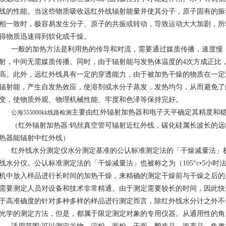
线的性能。当这些物质吸收远红外线辐射能量并使其分子，原子固有的振
相一致时，极容易发生分子、原子的共振或转动，导致运动大大加剧，所
得物质迅速得到软化或干燥。
一般的加热方法是利用热的传导和对流，需要通过媒质传播，速度慢
射，中间无需媒质传播。同时，由于辐射能与发热体温度的4次方成正比
高。此外，远红外线具有一定的穿透能力，由于被加热干燥的物质在一定
辐射能，产生自发热效应，使溶剂或水分子蒸发，发热均匀，从而避免了
变，使物质外观、物理机械性能、牢度和色泽等保持完好。
主要由红外辐射加热器和电子天平确定其精度和稳
公海555000kk线路检测
（红外辐射加热器:钨丝真空管可辐射近红外线，碳化硅属长波长的远
热器能辐射中红外线）
红外线水分测定仪水分测定基准的公认标准测定法的「干燥减量法」
线水分仪。公认标准测定法的「干燥减量法」也被称之为（105°c•5小时法）
机中放入样品进行长时间的加热干燥，来精确的测定干燥前与干燥之后的
需要测定人员对设备和技术非常精通。由于测定需要较长的时间，因此快
于高准确度的针对多种多样的样品进行测定而言，除红外线水分计之外不
光学的测定方法，但是，都属于限定测定对象的专用仪器。从通用性的角