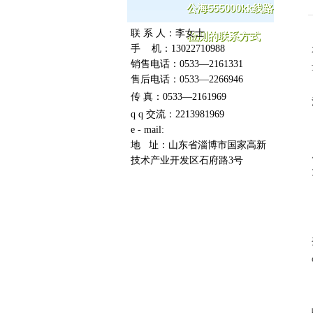
公海555000kk线路
联 系
人：
李女士
检测的联系方式
手 机：13022710988
销售电话：0533—2161331
售后电话：0533—2266946
传
真：0533—2161969
q q 交流：2213981969
e - mail:
地 址：山东省淄博市国家高新
技术产业开发区石府路3号