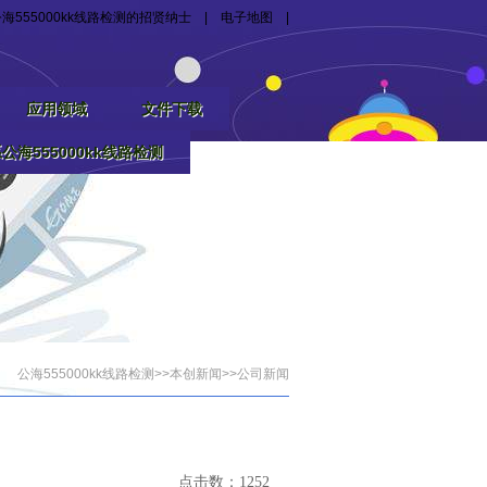
海555000kk线路检测的招贤纳士
|
电子地图
|
应用领域
文件下载
公海555000kk线路检测
公海555000kk线路检测
>>
本创新闻
>>
公司新闻
点击数：1252