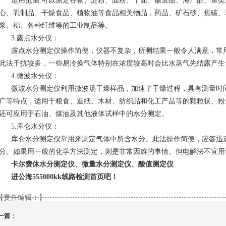
适用范围:可以测定谷物、淀粉、面粉、干面、酿造品、海产品、鱼
心、乳制品、干燥食品、植物油等食品相关物品，药品、矿石砂、焦碳、
浆、棉、各种纤维等的工业制品等。
3.露点水分仪：
露点水分测定仪操作简便，仪器不复杂，所测结果一般令人满意，常
此法干扰较多，一些易冷换气体特别在浓度较高时会比水蒸气先结露产生
4.微波水分仪：
微波水分测定仪利用微波场干燥样品，加速了干燥过程，具有测量时
广等特点，适用于粮食、造纸、木材、纺织品和化工产品等的颗粒状、粉
还可应用于石油、煤油及其他液体试样中的水分测定。
5.库仑水分仪：
库仑水分测定仪常用来测定气体中所含水分。此法操作简便，应答迅
分。如果用一般的化学方法测定，则是非常因难的事情。但电解法不宜用
卡尔费休水分测定仪、微量水分测定仪、酸值测定仪
进公海555000kk线路检测首页吧！
【责任编辑：】
一篇：