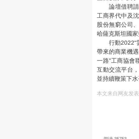
論壇借聘請去
工商界代中及
股份無窮公司
哈薩克斯坦國家
行動2022“
帶來的商業機遇
一路”工商協會
互動交流平台
並持續鞭策下水平
本文来自网友发
阅读 35753