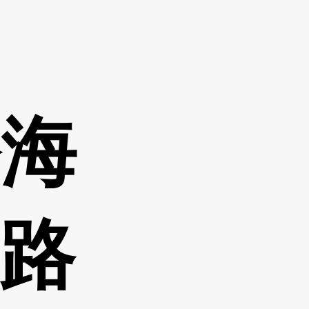
公海
线路