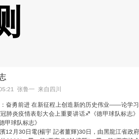
测
志
05:21
张鲁一
来自四川
：奋勇前进 在新征程上创造新的历史伟业——论学
新冠肺炎疫情表彰大会上重要讲话♐《德甲球队标志》
德甲球队标志》
2月30日電(楊宇 記者薑輝)30日，由黑龍江省政