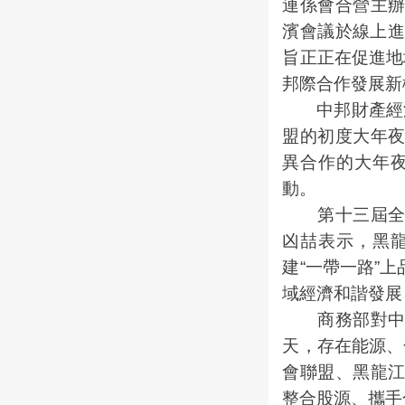
連係會合營主辦的
濱會議於線上進
旨正正在促進地
邦際合作發展新
中邦財產經濟連
盟的初度大年
異合作的大年
動。
第十三屆全國
凶喆表示，黑
建“一帶一路”
域經濟和諧發展
商務部對中投
天，存在能源、
會聯盟、黑龍
整合股源、攜手