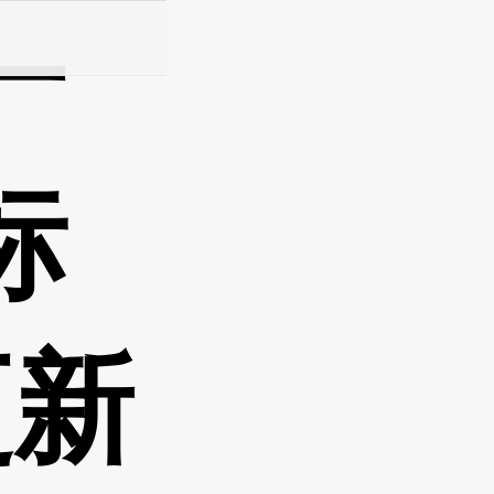
一
連係會合營主辦的2022“一帶一路”工商俊論壇暨“一帶一路”工商協會聯
标
更新