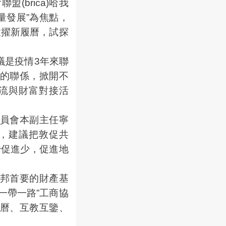
(brica)哈我
量發展”為焦點，
拔擢新履曆，試探
議是疫情3年來聯
的聯係，掀開不
流與財富對接活
員會本副主任寧
，建議把敦促共
始促進少，促進地
邦首要的財產基
一帶一路”工商協
曆、互教互鑒、