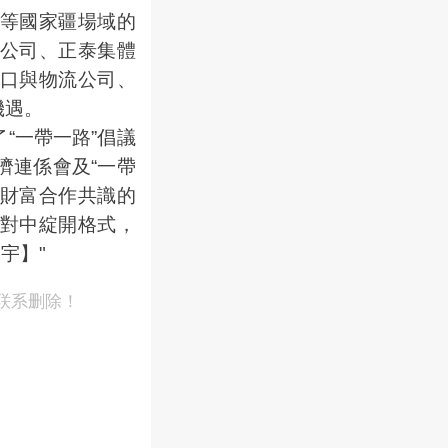
等國家疆場域的
公司、正泰集體
口與物流公司、
機遇。
“一帶一路”倡議
濟連係會及“一帶
與財富合作共識的
對中綻開格式，
宇】"
联系删除！