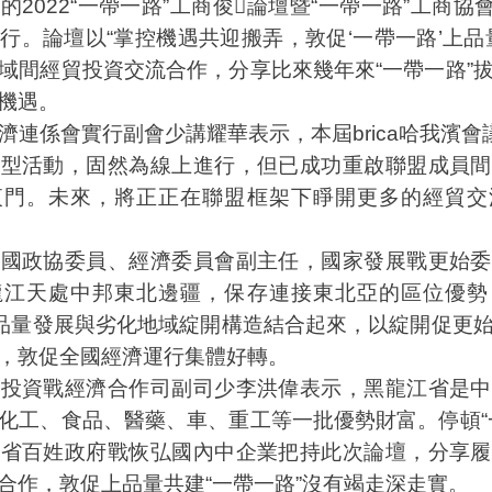
2022“一帶一路”工商俊論壇暨“一帶一路”工商協會聯盟
行。論壇以“掌控機遇共迎搬弄，敦促‘一帶一路’上品
域間經貿投資交流合作，分享比來幾年來“一帶一路”
機遇。
係會實行副會少講耀華表示，本屆brica哈我濱會
夜型活動，固然為線上進行，但已成功重啟聯盟成員間
夜門。未來，將正正在聯盟框架下睜開更多的經貿交
政協委員、經濟委員會副主任，國家發展戰更始委
龍江天處中邦東北邊疆，保存連接東北亞的區位優勢
上品量發展與劣化地域綻開構造結合起來，以綻開促更
，敦促全國經濟運行集體好轉。
資戰經濟合作司副司少李洪偉表示，黑龍江省是中
化工、食品、醫藥、車、重工等一批優勢財富。停頓“
江省百姓政府戰恢弘國內中企業把持此次論壇，分享履
合作，敦促上品量共建“一帶一路”沒有竭走深走實。