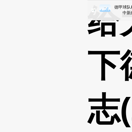
给
德甲球队
中新網哈
下
志