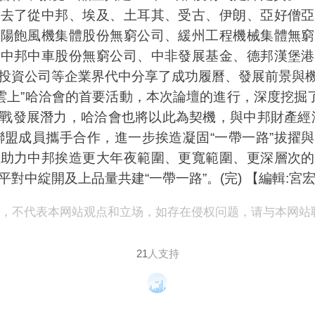
了從中邦、埃及、土耳其、受古、伊朗、亞好僧亞
沈陽飽風機集體股份無窮公司、緩州工程機械集體無窮
、中邦中車股份無窮公司、中非發展基金、德邦漢堡港
投資公司等企業界代中分享了成功履曆、發展前景與
雲上”哈洽會的首要活動，本次論壇的進行，深度挖掘了
戰發展潛力，哈洽會也將以此為契機，與中邦財產經
聯盟成員攜手合作，進一步挨造凝固“一帶一路”拔擢
，助力中邦挨造更大年夜範圍、更寬範圍、更深層次的
對中綻開及上品量共建“一帶一路”。(完) 【編輯:宮宏
表，不代表本网站观点和立场，如存在侵权问题，请与本网站
21
人支持