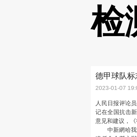
检
德甲球队标
2023-01-07 19:
人民日报评论员
记在全国抗击
意见和建议，《
中新網哈我濱1