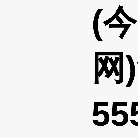
(
网)
55