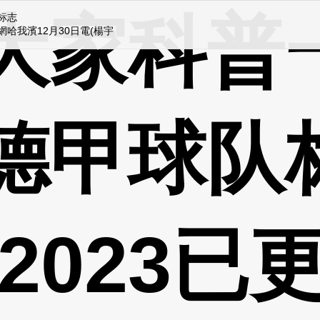
大家科普
标志
我濱12月30日電(楊宇 記者薑輝)30日，由黑龍江省政府、中邦財產經濟
德甲球队
(2023已