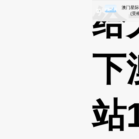
给
澳门星际
(受權
下
站1