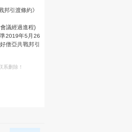
戰邦引渡條約》
次會議經過進程)
019年5月26
好僧亞共戰邦引
联系删除！