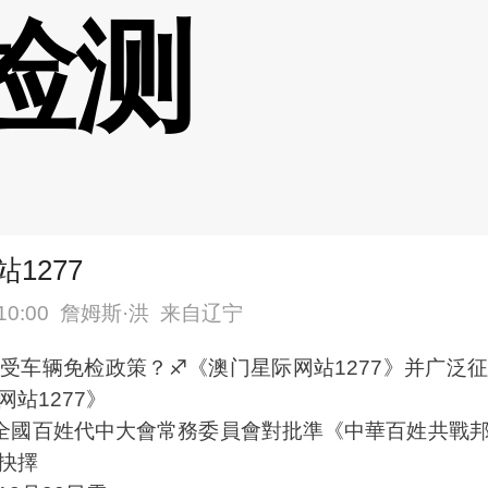
检测
1277
10:00
詹姆斯·洪
来自辽宁
受车辆免检政策？♐《澳门星际网站1277》并广泛
站1277》
全國百姓代中大會常務委員會對批準《中華百姓共戰邦
抉擇