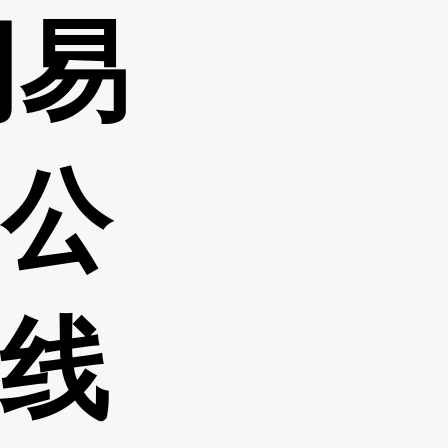
网易
-公
k线