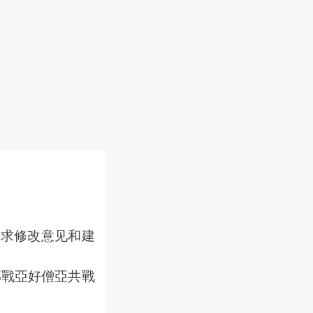
征求修改意见和建
戰亞好僧亞共戰