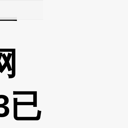
一
共戰邦引渡條約》的抉擇 新華社北京12月30日電全國百姓代中大會
网
23已