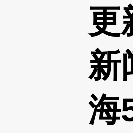
更
新闻
海5